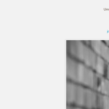
Um 
j