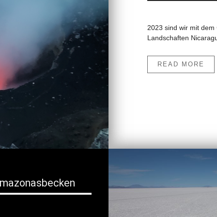
2023 sind wir mit de
Landschaften Nicaragu
READ MORE
s Amazonasbecken