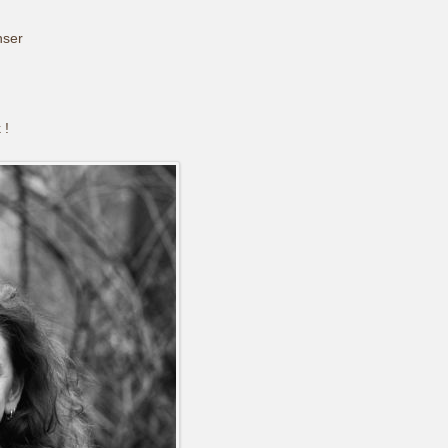
nser
 !